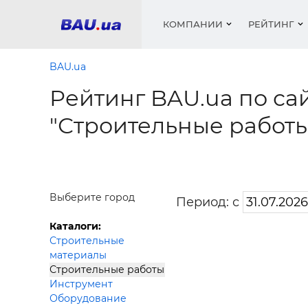
КОМПАНИИ
РЕЙТИНГ
BAU.ua
Рейтинг BAU.ua по са
Окна
Строит
Сантех
Трубы, 
Видео 
"Строительные работы
армату
Материа
Инстру
Катало
пенобло
Электр
Сыпучи
Проект
Объявл
песок, ц
Краски,
Мебель
Медиа
Рейтин
Кровел
Отопле
Выберите город
Период: с
Теплои
матери
Каталоги:
Кондиц
Строительные
Краски,
Отдело
материалы
Строит
Строительные работы
Окна и
Инструмент
Оборудование